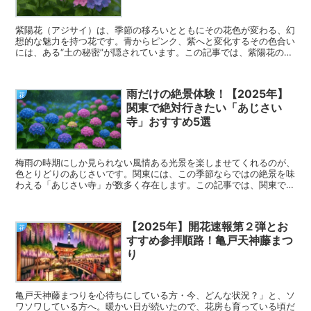
紫陽花（アジサイ）は、季節の移ろいとともにその花色が変わる、幻
想的な魅力を持つ花です。青からピンク、紫へと変化するその色合い
には、ある“土の秘密”が隠されています。この記事では、紫陽花の色
が変わる理由を、科学の視点からやさしく紐解いていきます。
雨だけの絶景体験！【2025年】
花
関東で絶対行きたい「あじさい
寺」おすすめ5選
梅雨の時期にしか見られない風情ある光景を楽しませてくれるのが、
色とりどりのあじさいです。関東には、この季節ならではの絶景を味
わえる「あじさい寺」が数多く存在します。この記事では、関東で特
におすすめの「あじさい寺」を5つ厳選してご紹介。2025年の開花
予想やアクセス、撮影ポイントもあわせてお届けします。
【2025年】開花速報第２弾とお
花
すすめ参拝順路！亀戸天神藤まつ
り
亀戸天神藤まつりを心待ちにしている方・今、どんな状況？」と、ソ
ワソワしている方へ。暖かい日が続いたので、花房も育っている頃だ