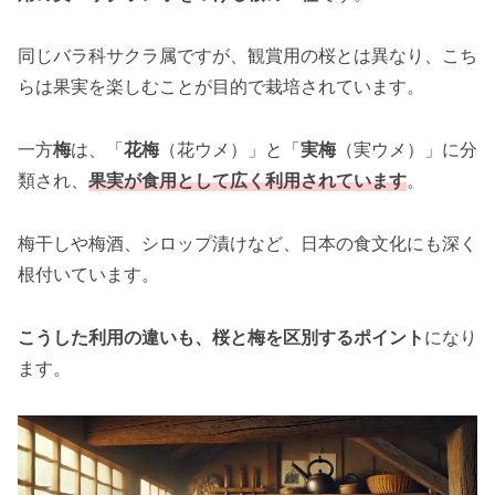
同じバラ科サクラ属ですが、観賞用の桜とは異なり、こち
らは果実を楽しむことが目的で栽培されています。
一方
梅
は、「
花梅
（花ウメ）」と「
実梅
（実ウメ）」に分
類され、
果実が食用として広く利用されてい
ます
。
梅干しや梅酒、シロップ漬けなど、日本の食文化にも深く
根付いています。
こうした利用の違いも、桜と梅を区別するポイント
になり
ます。