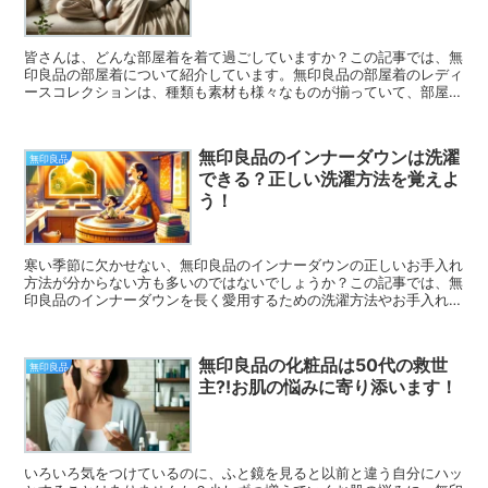
皆さんは、どんな部屋着を着て過ごしていますか？この記事では、無
印良品の部屋着について紹介しています。無印良品の部屋着のレディ
ースコレクションは、種類も素材も様々なものが揃っていて、部屋の
中だけでなくちょっとした外出着にも使える優れものです。お気に入
りの部屋着を見つけて、リラックスタイムを楽しんでくださいね！
無印良品のインナーダウンは洗濯
無印良品
できる？正しい洗濯方法を覚えよ
う！
寒い季節に欠かせない、無印良品のインナーダウンの正しいお手入れ
方法が分からない方も多いのではないでしょうか？この記事では、無
印良品のインナーダウンを長く愛用するための洗濯方法やお手入れの
コツを紹介します。正しいお手入れを覚えて、お気に入りのインナー
ダウンをいつまでも美しく保ちましょう。
無印良品の化粧品は50代の救世
無印良品
主⁈お肌の悩みに寄り添います！
いろいろ気をつけているのに、ふと鏡を見ると以前と違う自分にハッ