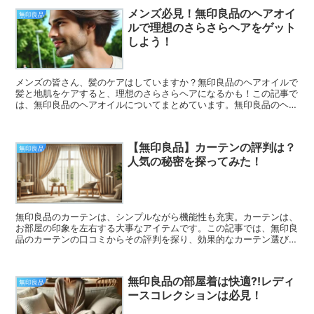
メンズ必見！無印良品のヘアオイ
無印良品
ルで理想のさらさらヘアをゲット
しよう！
メンズの皆さん、髪のケアはしていますか？無印良品のヘアオイルで
髪と地肌をケアすると、理想のさらさらヘアになるかも！この記事で
は、無印良品のヘアオイルについてまとめています。無印良品のヘア
オイルで髪の悩みを解消し、自信を持って毎日を過ごしましょう！
【無印良品】カーテンの評判は？
無印良品
人気の秘密を探ってみた！
無印良品のカーテンは、シンプルながら機能性も充実。カーテンは、
お部屋の印象を左右する大事なアイテムです。この記事では、無印良
品のカーテンの口コミからその評判を探り、効果的なカーテン選びに
ついてまとめています。自分のスタイルや好みに合わせてカーテンを
選び、より快適なくらしを手に入れましょう！
無印良品の部屋着は快適⁈レディ
無印良品
ースコレクションは必見！